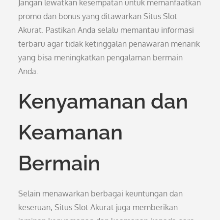
Jangan lewatkan kesempatan untuk memanfaatkan
promo dan bonus yang ditawarkan Situs Slot
Akurat. Pastikan Anda selalu memantau informasi
terbaru agar tidak ketinggalan penawaran menarik
yang bisa meningkatkan pengalaman bermain
Anda.
Kenyamanan dan
Keamanan
Bermain
Selain menawarkan berbagai keuntungan dan
keseruan, Situs Slot Akurat juga memberikan