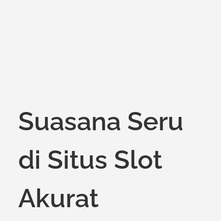
Suasana Seru
di Situs Slot
Akurat