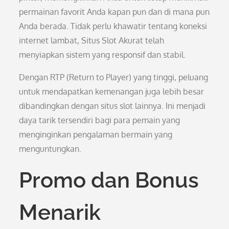
permainan favorit Anda kapan pun dan di mana pun
Anda berada. Tidak perlu khawatir tentang koneksi
internet lambat, Situs Slot Akurat telah
menyiapkan sistem yang responsif dan stabil.
Dengan RTP (Return to Player) yang tinggi, peluang
untuk mendapatkan kemenangan juga lebih besar
dibandingkan dengan situs slot lainnya. Ini menjadi
daya tarik tersendiri bagi para pemain yang
menginginkan pengalaman bermain yang
menguntungkan.
Promo dan Bonus
Menarik