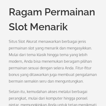
Ragam Permainan
Slot Menarik
Situs Slot Akurat menawarkan berbagai jenis
permainan slot yang menarik dan mengasyikkan.
Mulai dari tema klasik hingga tema yang lebih
modern, Anda bisa menemukan beragam pilihan
permainan sesuai dengan selera Anda. Fitur-fitur
bonus yang ditawarkan juga membuat pengalaman
bermain semakin seru dan menguntungkan.
Selain itu, kemudahan akses melalui berbagai
perangkat, mulai dari komputer hingga ponsel
pintar, memungkinkan Anda untuk tetap menikmati