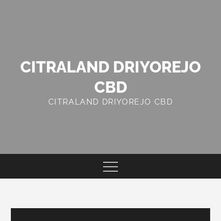
Skip
to
content
CITRALAND DRIYOREJO
CBD
CITRALAND DRIYOREJO CBD