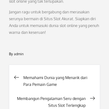
slot online yang tak terlupakan.
Jangan ragu untuk bergabung dan merasakan
serunya bermain di Situs Slot Akurat. Siapkan diri
Anda untuk memasuki dunia slot online yang penuh
warna dan keseruan!
By
admin
Post
Memahami Dunia yang Menarik dari
Para Pemain Game
navigation
Membangun Pengalaman Seru dengan
Situs Slot Terlengkap