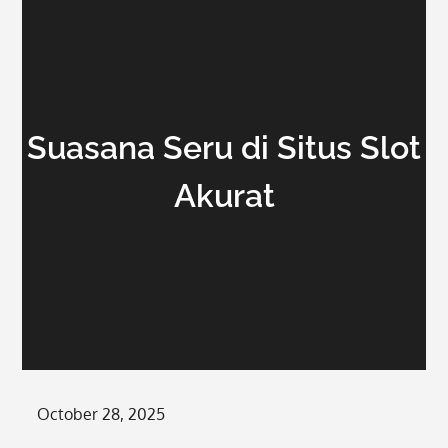
Suasana Seru di Situs Slot
Akurat
Posted
October 28, 2025
on