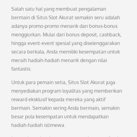
Salah satu hal yang membuat pengalaman
bermain di Situs Slot Akurat semakin seru adalah
adanya promo-promo menarik dan bonus-bonus
menggiurkan. Mulai dari bonus deposit, cashback,
hingga event-event spesial yang diselenggarakan
secara berkala, Anda memiliki kesempatan untuk
meraih hadiah-hadiah menarik dengan nilai
fantastis.
Untuk para pemain setia, Situs Slot Akurat juga
menyediakan program loyalitas yang memberikan
reward eksklusif kepada mereka yang aktif
bermain. Semakin sering Anda bermain, semakin
besar pula kesempatan untuk mendapatkan
hadiah-hadiah istimewa.