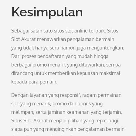
Kesimpulan
Sebagai salah satu situs slot online terbaik, Situs
Slot Akurat menawarkan pengalaman bermain
yang tidak hanya seru namun juga menguntungkan.
Dari proses pendaftaran yang mudah hingga
berbagai promo menarik yang ditawarkan, semua
dirancang untuk memberikan kepuasan maksimal
kepada para pemain.
Dengan layanan yang responsif, ragam permainan
slot yang menarik, promo dan bonus yang
melimpah, serta jaminan keamanan yang terjamin,
Situs Slot Akurat menjadi pilihan yang tepat bagi
siapa pun yang menginginkan pengalaman bermain