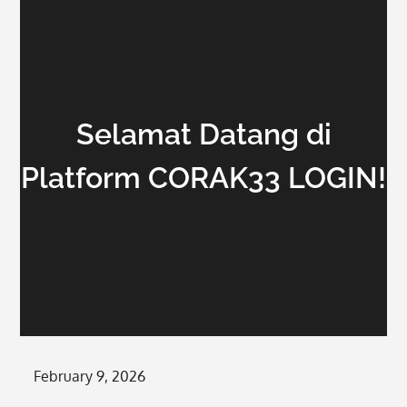
Selamat Datang di
Platform CORAK33 LOGIN!
Posted
February 9, 2026
on