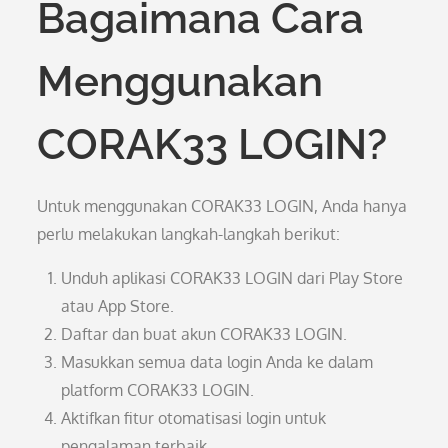
Bagaimana Cara
Menggunakan
CORAK33 LOGIN?
Untuk menggunakan CORAK33 LOGIN, Anda hanya
perlu melakukan langkah-langkah berikut:
Unduh aplikasi CORAK33 LOGIN dari Play Store
atau App Store.
Daftar dan buat akun CORAK33 LOGIN.
Masukkan semua data login Anda ke dalam
platform CORAK33 LOGIN.
Aktifkan fitur otomatisasi login untuk
pengalaman terbaik.