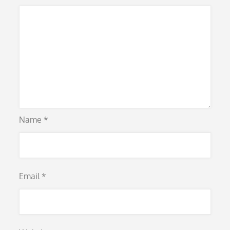
Name
*
Email
*