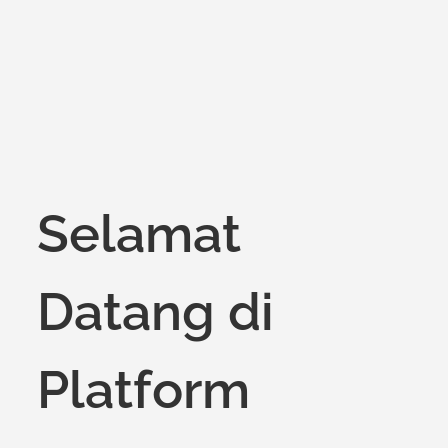
Selamat
Datang di
Platform