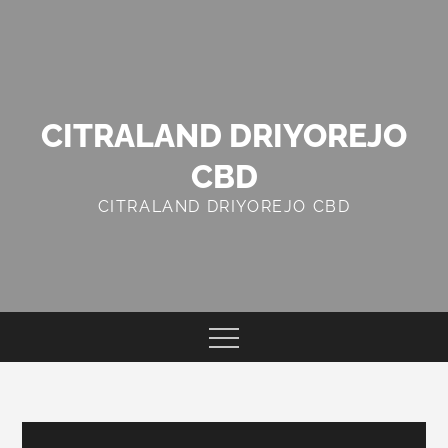
Skip
to
content
CITRALAND DRIYOREJO
CBD
CITRALAND DRIYOREJO CBD