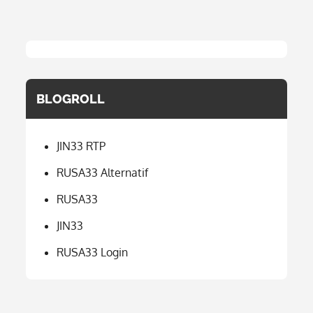
BLOGROLL
JIN33 RTP
RUSA33 Alternatif
RUSA33
JIN33
RUSA33 Login