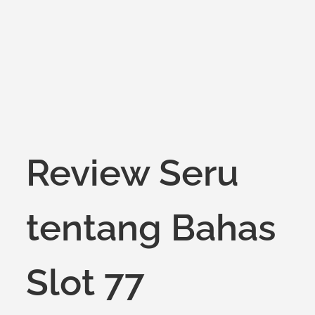
Review Seru
tentang Bahas
Slot 77