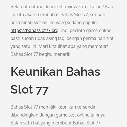
Selamat datang di artikel review kami kali ini! Kali
ini kita akan membahas Bahas Slot 77, sebuah
permainan slot online yang sedang populer.
https://bahasslot77.org
Bagi pecinta game online,
pasti sudah tidak asing lagi dengan permainan slot
yang satu ini. Mari kita lihat apa yang membuat
Bahas Slot 77 begitu menarik!
Keunikan Bahas
Slot 77
Bahas Slot 77 memiliki keunikan tersendiri
dibandingkan dengan game slot online lainnya.
Salah satu hal yang membuat Bahas Slot 77