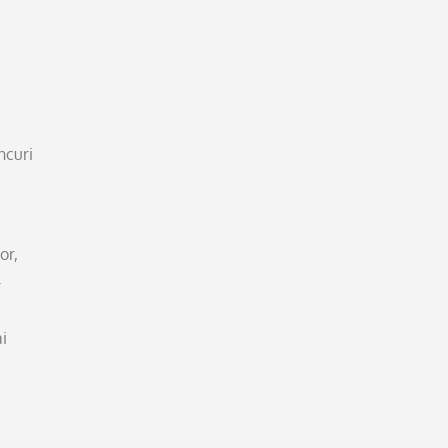
ncuri
or,
-
i