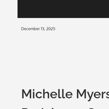
Posted
December 13, 2025
on
Michelle Myer