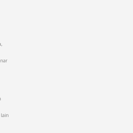
a,
enar
n
lain