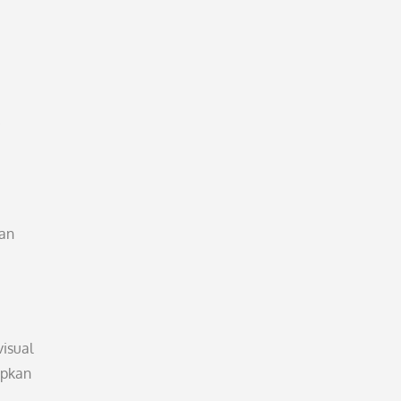
kan
isual
apkan