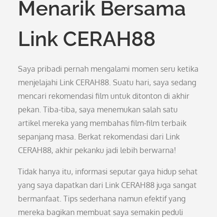
Menarik Bersama
Link CERAH88
Saya pribadi pernah mengalami momen seru ketika
menjelajahi Link CERAH88. Suatu hari, saya sedang
mencari rekomendasi film untuk ditonton di akhir
pekan. Tiba-tiba, saya menemukan salah satu
artikel mereka yang membahas film-film terbaik
sepanjang masa. Berkat rekomendasi dari Link
CERAH88, akhir pekanku jadi lebih berwarna!
Tidak hanya itu, informasi seputar gaya hidup sehat
yang saya dapatkan dari Link CERAH88 juga sangat
bermanfaat. Tips sederhana namun efektif yang
mereka bagikan membuat saya semakin peduli