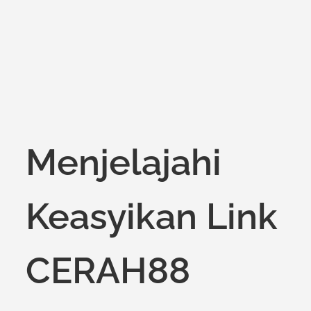
Menjelajahi
Keasyikan Link
CERAH88