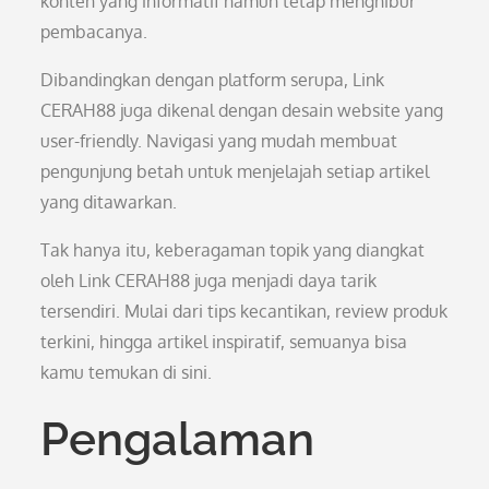
konten yang informatif namun tetap menghibur
pembacanya.
Dibandingkan dengan platform serupa, Link
CERAH88 juga dikenal dengan desain website yang
user-friendly. Navigasi yang mudah membuat
pengunjung betah untuk menjelajah setiap artikel
yang ditawarkan.
Tak hanya itu, keberagaman topik yang diangkat
oleh Link CERAH88 juga menjadi daya tarik
tersendiri. Mulai dari tips kecantikan, review produk
terkini, hingga artikel inspiratif, semuanya bisa
kamu temukan di sini.
Pengalaman