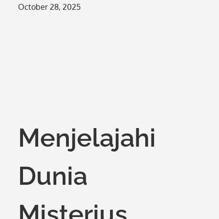
Posted
October 28, 2025
on
Menjelajahi
Dunia
Misterius