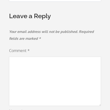
Leave a Reply
Your email address will not be published.
Required
fields are marked
*
Comment
*