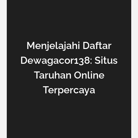
Menjelajahi Daftar
Dewagacor138: Situs
Taruhan Online
Terpercaya