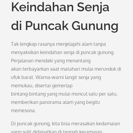
Keindahan Senja
di Puncak Gunung
Tak lengkap rasanya menjelajahi alam tanpa
menyaksikan keindahan senja di puncak gunung.
Perjalanan mendaki yang menantang
akan terbayarkan saat matahari mulai merunduk di
ufuk barat. Warna-warni langit senja yang
memukau, disertai gemerlap
bintang-bintang yang mulai muncul satu per satu,
memberikan panorama alam yang begitu
memesona.
Di puncak gunung, kita bisa merasakan kedamaian
yang sulit didapatkan di tengah keramaian