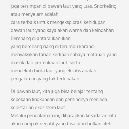
juga tersimpan di bawah laut yang luas. Snorkeling
atau menyelam adalah
cara terbaik untuk mengeksplorasi kehidupan
bawah laut yang kaya akan warna dan keindahan.
Berenang di antara ikan-ikan
yang berenang riang di terumbu karang,
menyaksikan tarian kerlipan cahaya matahari yang
masuk dari permukaan laut, serta
mendekati biota laut yang eksotis adalah
pengalaman yang tak terlupakan.
Di bawah laut, kita juga bisa belajar tentang
kepekaan lingkungan dan pentingnya menjaga
kelestarian ekosistem laut.
Melalui pengalaman ini, diharapkan kesadaran kita
akan dampak negatif yang bisa ditimbulkan oleh