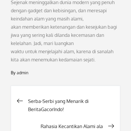
Sejenak meninggalkan dunia modern yang penuh
dengan gadget dan kebisingan, dan meresapi
keindahan alam yang masih alami,
akan memberikan ketenangan dan kesejukan bagi
jiwa yang sering kali dilanda kecemasan dan
kelelahan. Jadi, mari luangkan
waktu untuk menjelajahi alam, karena di sanalah
kita akan menemukan kedamaian sejati.
By
admin
Post
Serba-Serbi yang Menarik di
BeritaGacorIndo!
navigation
Rahasia Kecantikan Alami ala