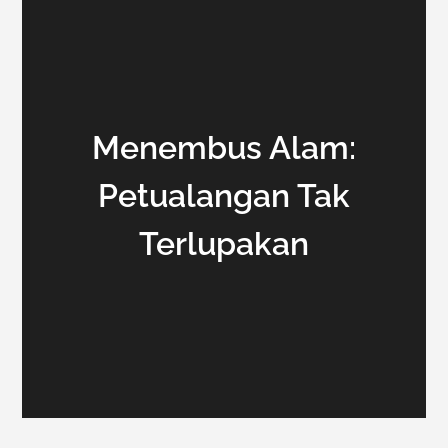
Menembus Alam:
Petualangan Tak
Terlupakan