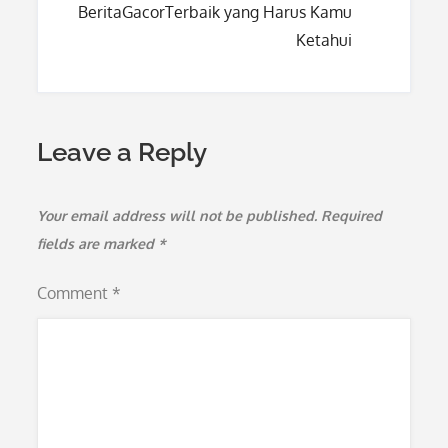
BeritaGacorTerbaik yang Harus Kamu
Ketahui
Leave a Reply
Your email address will not be published.
Required
fields are marked
*
Comment
*