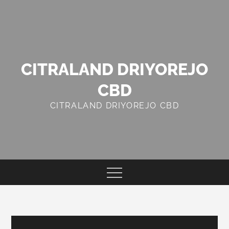
Skip
to
content
CITRALAND DRIYOREJO
CBD
CITRALAND DRIYOREJO CBD