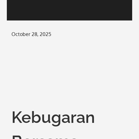
Posted
October 28, 2025
on
Kebugaran