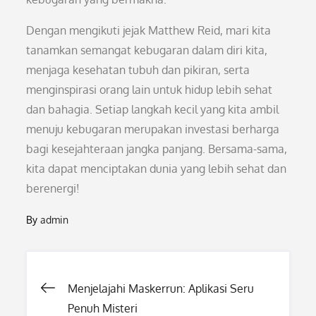
Dengan mengikuti jejak Matthew Reid, mari kita
tanamkan semangat kebugaran dalam diri kita,
menjaga kesehatan tubuh dan pikiran, serta
menginspirasi orang lain untuk hidup lebih sehat
dan bahagia. Setiap langkah kecil yang kita ambil
menuju kebugaran merupakan investasi berharga
bagi kesejahteraan jangka panjang. Bersama-sama,
kita dapat menciptakan dunia yang lebih sehat dan
berenergi!
By
admin
Post
Menjelajahi Maskerrun: Aplikasi Seru
Penuh Misteri