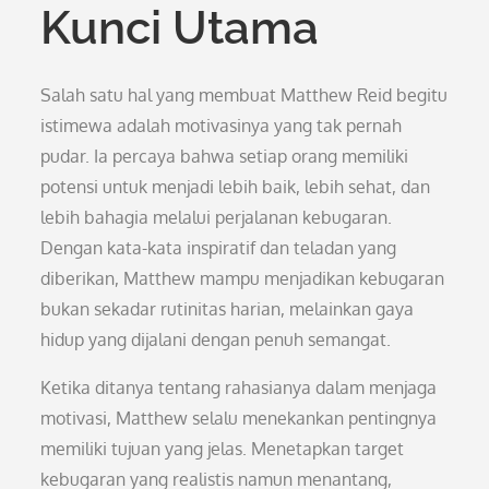
Kunci Utama
Salah satu hal yang membuat Matthew Reid begitu
istimewa adalah motivasinya yang tak pernah
pudar. Ia percaya bahwa setiap orang memiliki
potensi untuk menjadi lebih baik, lebih sehat, dan
lebih bahagia melalui perjalanan kebugaran.
Dengan kata-kata inspiratif dan teladan yang
diberikan, Matthew mampu menjadikan kebugaran
bukan sekadar rutinitas harian, melainkan gaya
hidup yang dijalani dengan penuh semangat.
Ketika ditanya tentang rahasianya dalam menjaga
motivasi, Matthew selalu menekankan pentingnya
memiliki tujuan yang jelas. Menetapkan target
kebugaran yang realistis namun menantang,