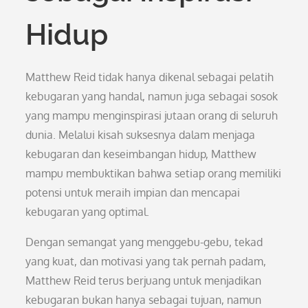
Hidup
Matthew Reid tidak hanya dikenal sebagai pelatih
kebugaran yang handal, namun juga sebagai sosok
yang mampu menginspirasi jutaan orang di seluruh
dunia. Melalui kisah suksesnya dalam menjaga
kebugaran dan keseimbangan hidup, Matthew
mampu membuktikan bahwa setiap orang memiliki
potensi untuk meraih impian dan mencapai
kebugaran yang optimal.
Dengan semangat yang menggebu-gebu, tekad
yang kuat, dan motivasi yang tak pernah padam,
Matthew Reid terus berjuang untuk menjadikan
kebugaran bukan hanya sebagai tujuan, namun