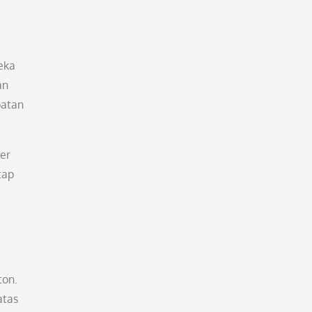
eka
an
patan
er
tap
ton.
atas