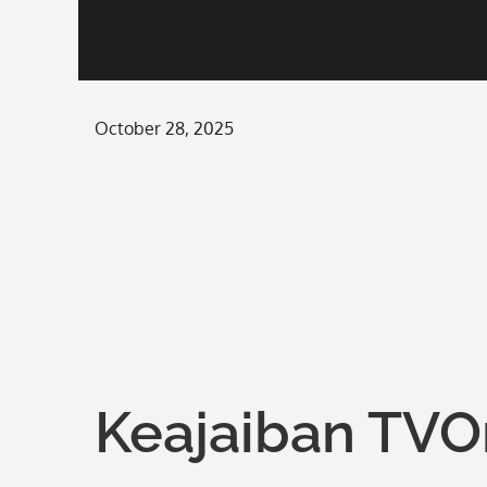
Posted
October 28, 2025
on
Keajaiban TV