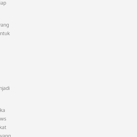
iap
yang
untuk
njadi
eka
ews
kat
 yang