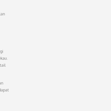
kan
gi
ukau.
tail
an
dapat