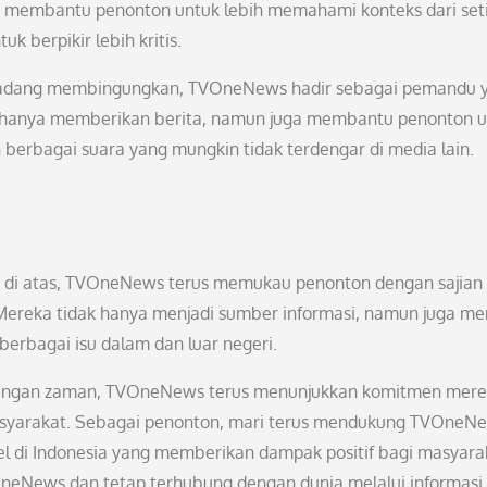
ini membantu penonton untuk lebih memahami konteks dari set
k berpikir lebih kritis.
n kadang membingungkan, TVOneNews hadir sebagai pemandu 
k hanya memberikan berita, namun juga membantu penonton 
berbagai suara yang mungkin tidak terdengar di media lain.
an di atas, TVOneNews terus memukau penonton dengan sajian
s. Mereka tidak hanya menjadi sumber informasi, namun juga me
erbagai isu dalam dan luar negeri.
bangan zaman, TVOneNews terus menunjukkan komitmen mer
syarakat. Sebagai penonton, mari terus mendukung TVOneN
el di Indonesia yang memberikan dampak positif bagi masyara
neNews dan tetap terhubung dengan dunia melalui informasi