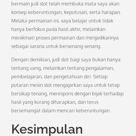
bermain judi slot telah membuka mata saya akan
konsep keberuntungan, keputusan, serta harapan.
Melalui permainan ini, saya belajar untuk tidak
hanya berfokus pada hasil akhir, melainkan
menikmati proses permainan dan menjadikannya
sebagai sarana untuk bersenang-senang.
Dengan demikian, judi slot bagi saya bukan hanya
tentang uang, melainkan tentang pengalaman,
pembelajaran, dan pengetahuan diri. Setiap
putaran mesin slot mengajarkan saya untuk tetap
bersikap tenang, merespons dengan bijak terhadap
hasil yang kurang diharapkan, dan terus
bersemangat dalam mencari keberuntungan.
Kesimpulan