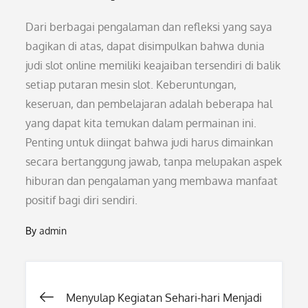
Dari berbagai pengalaman dan refleksi yang saya
bagikan di atas, dapat disimpulkan bahwa dunia
judi slot online memiliki keajaiban tersendiri di balik
setiap putaran mesin slot. Keberuntungan,
keseruan, dan pembelajaran adalah beberapa hal
yang dapat kita temukan dalam permainan ini.
Penting untuk diingat bahwa judi harus dimainkan
secara bertanggung jawab, tanpa melupakan aspek
hiburan dan pengalaman yang membawa manfaat
positif bagi diri sendiri.
By
admin
Post
Menyulap Kegiatan Sehari-hari Menjadi