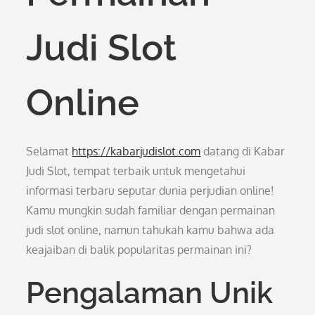
Judi Slot
Online
Selamat
https://kabarjudislot.com
datang di Kabar
Judi Slot, tempat terbaik untuk mengetahui
informasi terbaru seputar dunia perjudian online!
Kamu mungkin sudah familiar dengan permainan
judi slot online, namun tahukah kamu bahwa ada
keajaiban di balik popularitas permainan ini?
Pengalaman Unik