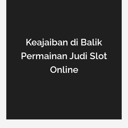
Keajaiban di Balik
Permainan Judi Slot
Online