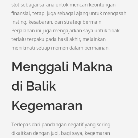
slot sebagai sarana untuk mencari keuntungan
finansial, tetapi juga sebagai ajang untuk mengasah
insting, kesabaran, dan strategi bermain.
Perjalanan ini juga mengajarkan saya untuk tidak
terlalu terpaku pada hasil akhir, melainkan
menikmati setiap momen dalam permainan.
Menggali Makna
di Balik
Kegemaran
Terlepas dari pandangan negatif yang sering
dikaitkan dengan judi, bagi saya, kegemaran