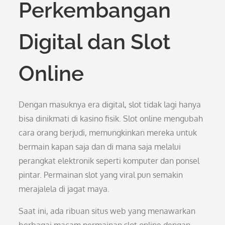
Perkembangan
Digital dan Slot
Online
Dengan masuknya era digital, slot tidak lagi hanya
bisa dinikmati di kasino fisik. Slot online mengubah
cara orang berjudi, memungkinkan mereka untuk
bermain kapan saja dan di mana saja melalui
perangkat elektronik seperti komputer dan ponsel
pintar. Permainan slot yang viral pun semakin
merajalela di jagat maya.
Saat ini, ada ribuan situs web yang menawarkan