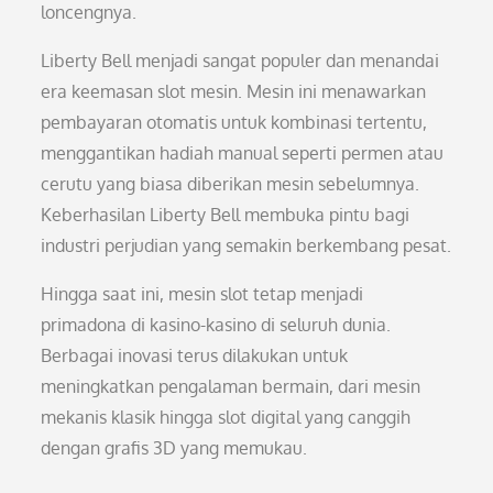
loncengnya.
Liberty Bell menjadi sangat populer dan menandai
era keemasan slot mesin. Mesin ini menawarkan
pembayaran otomatis untuk kombinasi tertentu,
menggantikan hadiah manual seperti permen atau
cerutu yang biasa diberikan mesin sebelumnya.
Keberhasilan Liberty Bell membuka pintu bagi
industri perjudian yang semakin berkembang pesat.
Hingga saat ini, mesin slot tetap menjadi
primadona di kasino-kasino di seluruh dunia.
Berbagai inovasi terus dilakukan untuk
meningkatkan pengalaman bermain, dari mesin
mekanis klasik hingga slot digital yang canggih
dengan grafis 3D yang memukau.