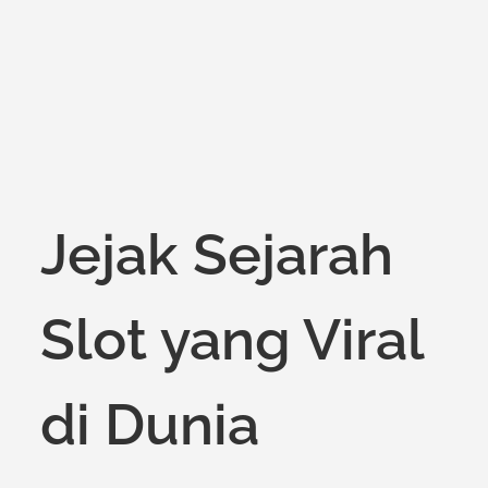
Jejak Sejarah
Slot yang Viral
di Dunia