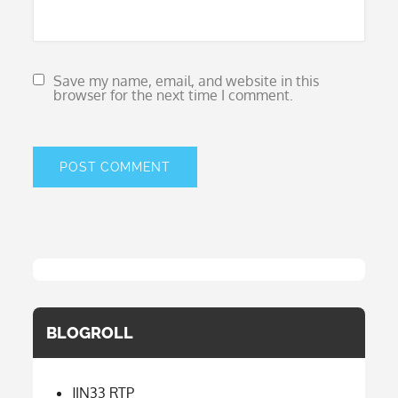
Save my name, email, and website in this
browser for the next time I comment.
BLOGROLL
JIN33 RTP