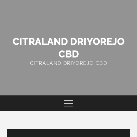
Skip
to
content
CITRALAND DRIYOREJO
CBD
CITRALAND DRIYOREJO CBD