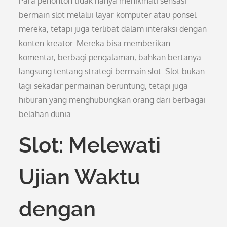
Para penonton tidak hanya menikmati sensasi
bermain slot melalui layar komputer atau ponsel
mereka, tetapi juga terlibat dalam interaksi dengan
konten kreator. Mereka bisa memberikan
komentar, berbagi pengalaman, bahkan bertanya
langsung tentang strategi bermain slot. Slot bukan
lagi sekadar permainan beruntung, tetapi juga
hiburan yang menghubungkan orang dari berbagai
belahan dunia.
Slot: Melewati
Ujian Waktu
dengan