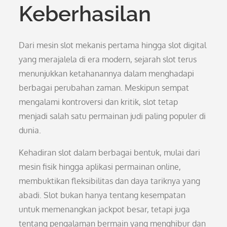
Keberhasilan
Dari mesin slot mekanis pertama hingga slot digital
yang merajalela di era modern, sejarah slot terus
menunjukkan ketahanannya dalam menghadapi
berbagai perubahan zaman. Meskipun sempat
mengalami kontroversi dan kritik, slot tetap
menjadi salah satu permainan judi paling populer di
dunia.
Kehadiran slot dalam berbagai bentuk, mulai dari
mesin fisik hingga aplikasi permainan online,
membuktikan fleksibilitas dan daya tariknya yang
abadi. Slot bukan hanya tentang kesempatan
untuk memenangkan jackpot besar, tetapi juga
tentang pengalaman bermain yang menghibur dan