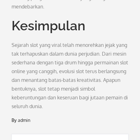
mendebarkan.
Kesimpulan
Sejarah slot yang viral telah menorehkan jejak yang
tak terhapuskan dalam dunia perjudian. Dari mesin
sederhana dengan tiga drum hingga permainan slot
online yang canggih, evolusi slot terus berlangsung
dan menantang batas-batas kreativitas. Apapun
bentuknya, slot tetap menjadi simbol
keberuntungan dan keseruan bagi jutaan pemain di
seluruh dunia.
By
admin