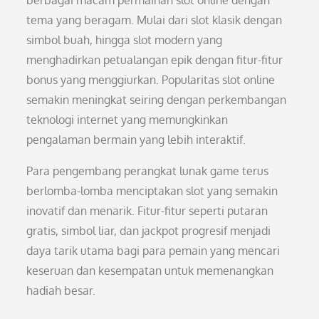
berbagai macam permainan slot online dengan
tema yang beragam. Mulai dari slot klasik dengan
simbol buah, hingga slot modern yang
menghadirkan petualangan epik dengan fitur-fitur
bonus yang menggiurkan. Popularitas slot online
semakin meningkat seiring dengan perkembangan
teknologi internet yang memungkinkan
pengalaman bermain yang lebih interaktif.
Para pengembang perangkat lunak game terus
berlomba-lomba menciptakan slot yang semakin
inovatif dan menarik. Fitur-fitur seperti putaran
gratis, simbol liar, dan jackpot progresif menjadi
daya tarik utama bagi para pemain yang mencari
keseruan dan kesempatan untuk memenangkan
hadiah besar.