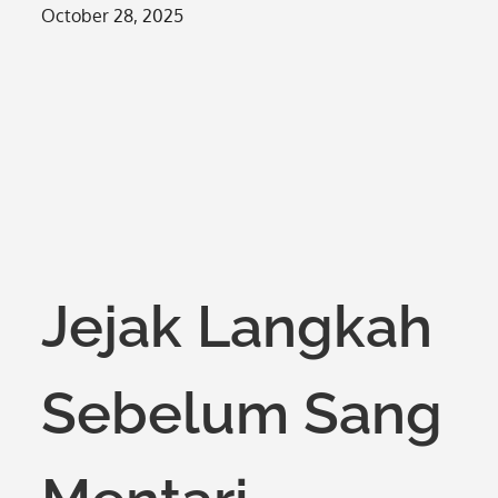
Posted
October 28, 2025
on
Jejak Langkah
Sebelum Sang