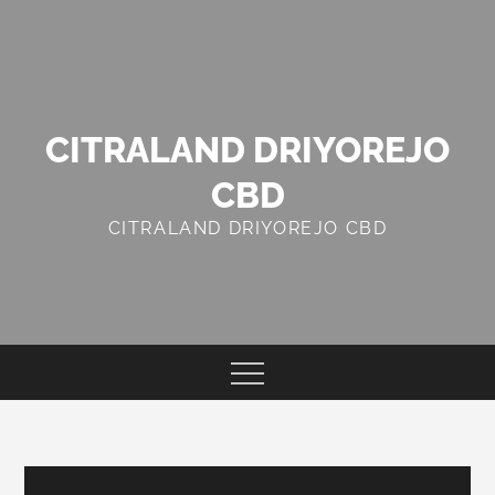
Skip
to
content
CITRALAND DRIYOREJO
CBD
CITRALAND DRIYOREJO CBD