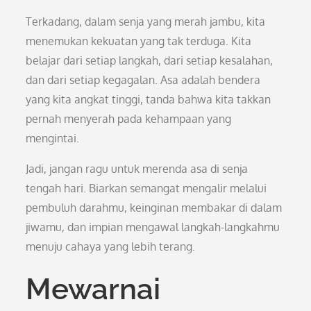
Terkadang, dalam senja yang merah jambu, kita
menemukan kekuatan yang tak terduga. Kita
belajar dari setiap langkah, dari setiap kesalahan,
dan dari setiap kegagalan. Asa adalah bendera
yang kita angkat tinggi, tanda bahwa kita takkan
pernah menyerah pada kehampaan yang
mengintai.
Jadi, jangan ragu untuk merenda asa di senja
tengah hari. Biarkan semangat mengalir melalui
pembuluh darahmu, keinginan membakar di dalam
jiwamu, dan impian mengawal langkah-langkahmu
menuju cahaya yang lebih terang.
Mewarnai