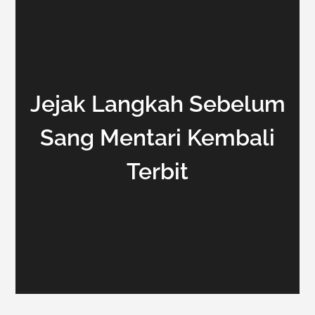
Jejak Langkah Sebelum
Sang Mentari Kembali
Terbit