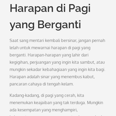
Harapan di Pagi
yang Berganti
Saat sang mentari kembali bersinar, jangan pernah
lelah untuk mewarnai harapan di pagi yang
berganti. Harapan-harapan yang lahir dari
kegigihan, perjuangan yang ingin kita sambut, atau
mungkin sekadar kebahagiaan yang ingin kita bagi.
Harapan adalah sinar yang menembus kabut,
pancaran cahaya di tengah kelam.
Kadang-kadang, di pagi yang cerah, kita
menemukan keajaiban yang tak terduga. Mungkin
ada kesempatan yang menghampiri,