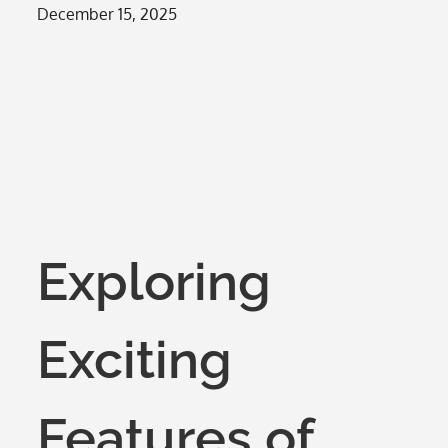
Posted
December 15, 2025
on
Exploring
Exciting
Features of