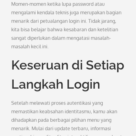
Momen-momen ketika lupa password atau
mengalami kendala teknis juga merupakan bagian
menarik dari petualangan login ini. Tidak jarang,
kita bisa belajar bahwa kesabaran dan ketelitian
sangat diperlukan dalam mengatasi masalah-
masalah kecil ini.
Keseruan di Setiap
Langkah Login
Setelah melewati proses autentikasi yang
memastikan keabsahan identitasmu, kamu akan
dihadapkan pada berbagai pilihan menu yang
menarik. Mulai dari update terbaru, informasi