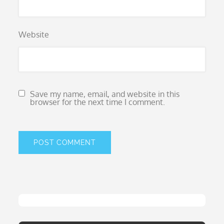
Website
Save my name, email, and website in this
browser for the next time I comment.