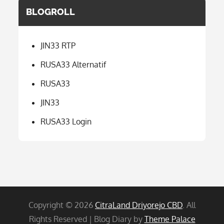
BLOGROLL
JIN33 RTP
RUSA33 Alternatif
RUSA33
JIN33
RUSA33 Login
Copyright © 2026
CitraLand Driyorejo CBD
. All
Rights Reserved | Blog Diary by
Theme Palace