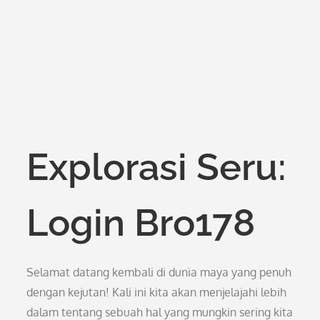
Explorasi Seru:
Login Bro178
Selamat datang kembali di dunia maya yang penuh
dengan kejutan! Kali ini kita akan menjelajahi lebih
dalam tentang sebuah hal yang mungkin sering kita