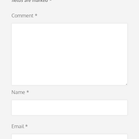
fields are marked
*
Comment
*
Name
*
Email
*