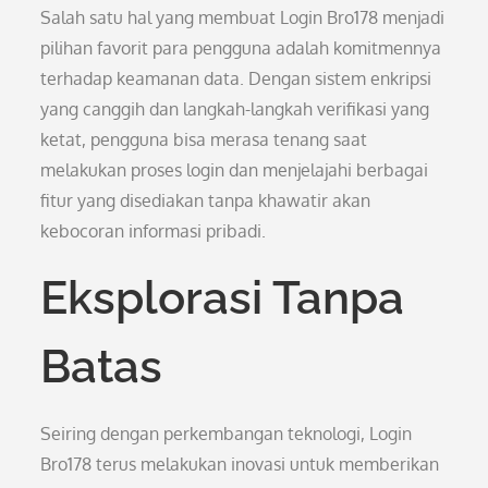
Salah satu hal yang membuat Login Bro178 menjadi
pilihan favorit para pengguna adalah komitmennya
terhadap keamanan data. Dengan sistem enkripsi
yang canggih dan langkah-langkah verifikasi yang
ketat, pengguna bisa merasa tenang saat
melakukan proses login dan menjelajahi berbagai
fitur yang disediakan tanpa khawatir akan
kebocoran informasi pribadi.
Eksplorasi Tanpa
Batas
Seiring dengan perkembangan teknologi, Login
Bro178 terus melakukan inovasi untuk memberikan