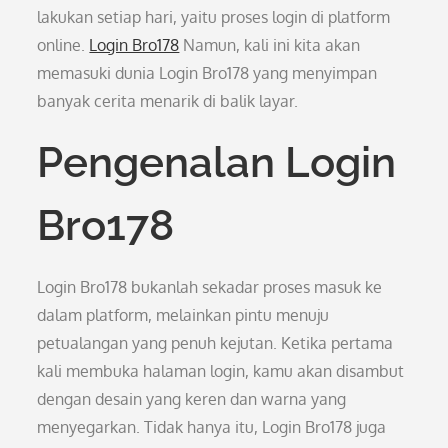
lakukan setiap hari, yaitu proses login di platform
online.
Login Bro178
Namun, kali ini kita akan
memasuki dunia Login Bro178 yang menyimpan
banyak cerita menarik di balik layar.
Pengenalan Login
Bro178
Login Bro178 bukanlah sekadar proses masuk ke
dalam platform, melainkan pintu menuju
petualangan yang penuh kejutan. Ketika pertama
kali membuka halaman login, kamu akan disambut
dengan desain yang keren dan warna yang
menyegarkan. Tidak hanya itu, Login Bro178 juga