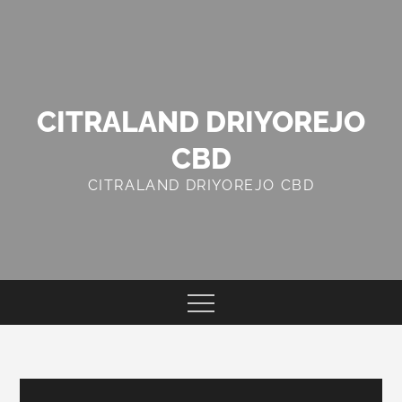
Skip
to
content
CITRALAND DRIYOREJO
CBD
CITRALAND DRIYOREJO CBD