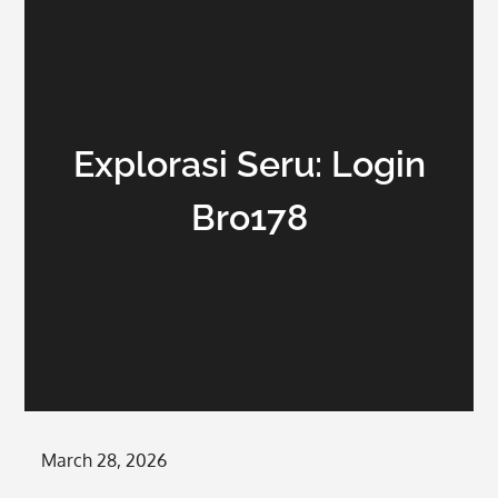
Explorasi Seru: Login
Bro178
Posted
March 28, 2026
on