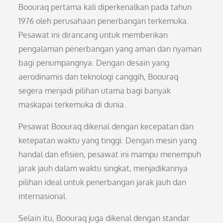
Boouraq pertama kali diperkenalkan pada tahun
1976 oleh perusahaan penerbangan terkemuka.
Pesawat ini dirancang untuk memberikan
pengalaman penerbangan yang aman dan nyaman
bagi penumpangnya. Dengan desain yang
aerodinamis dan teknologi canggih, Boouraq
segera menjadi pilihan utama bagi banyak
maskapai terkemuka di dunia.
Pesawat Boouraq dikenal dengan kecepatan dan
ketepatan waktu yang tinggi. Dengan mesin yang
handal dan efisien, pesawat ini mampu menempuh
jarak jauh dalam waktu singkat, menjadikannya
pilihan ideal untuk penerbangan jarak jauh dan
internasional.
Selain itu, Boouraq juga dikenal dengan standar