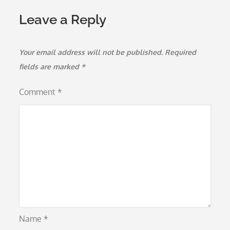
Leave a Reply
Your email address will not be published.
Required
fields are marked
*
Comment
*
Name
*