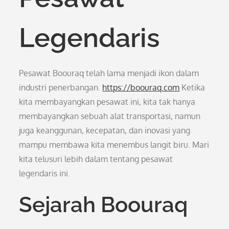
Legendaris
Pesawat Boouraq telah lama menjadi ikon dalam
industri penerbangan.
https://boouraq.com
Ketika
kita membayangkan pesawat ini, kita tak hanya
membayangkan sebuah alat transportasi, namun
juga keanggunan, kecepatan, dan inovasi yang
mampu membawa kita menembus langit biru. Mari
kita telusuri lebih dalam tentang pesawat
legendaris ini.
Sejarah Boouraq