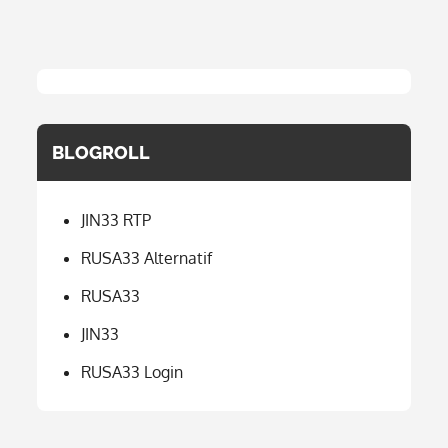
BLOGROLL
JIN33 RTP
RUSA33 Alternatif
RUSA33
JIN33
RUSA33 Login