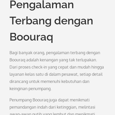
Pengalaman
Terbang dengan
Boouraq
Bagi banyak orang, pengalaman terbang dengan
Boouraq adalah kenangan yang tak terlupakan.
Dari proses check-in yang cepat dan mudah hingga
layanan kelas satu di dalam pesawat, setiap detail
dirancang untuk memenuhi kebutuhan dan
keinginan penumpang.
Penumpang Boouraq juga dapat menikmati
pemandangan indah dari ketinggian, melintasi
awan-awan putih yang lembut dan menikmati