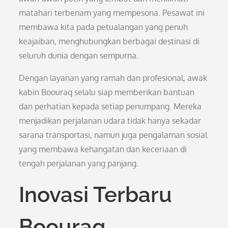
matahari terbenam yang mempesona. Pesawat ini
membawa kita pada petualangan yang penuh
keajaiban, menghubungkan berbagai destinasi di
seluruh dunia dengan sempurna.
Dengan layanan yang ramah dan profesional, awak
kabin Boouraq selalu siap memberikan bantuan
dan perhatian kepada setiap penumpang. Mereka
menjadikan perjalanan udara tidak hanya sekadar
sarana transportasi, namun juga pengalaman sosial
yang membawa kehangatan dan keceriaan di
tengah perjalanan yang panjang.
Inovasi Terbaru
Boouraq