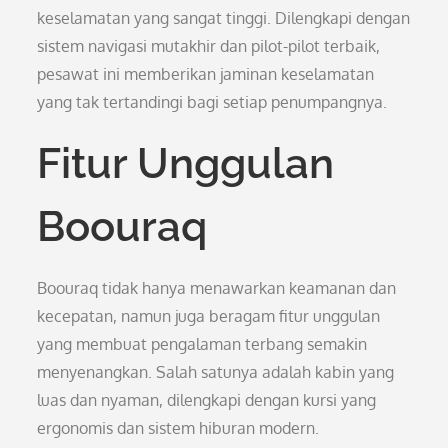
keselamatan yang sangat tinggi. Dilengkapi dengan
sistem navigasi mutakhir dan pilot-pilot terbaik,
pesawat ini memberikan jaminan keselamatan
yang tak tertandingi bagi setiap penumpangnya.
Fitur Unggulan
Boouraq
Boouraq tidak hanya menawarkan keamanan dan
kecepatan, namun juga beragam fitur unggulan
yang membuat pengalaman terbang semakin
menyenangkan. Salah satunya adalah kabin yang
luas dan nyaman, dilengkapi dengan kursi yang
ergonomis dan sistem hiburan modern.