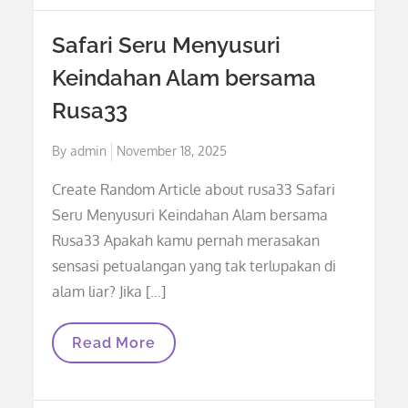
Seru
Di
Safari Seru Menyusuri
Game
Cair33
Keindahan Alam bersama
Rusa33
Posted
By
admin
November 18, 2025
on
Create Random Article about rusa33 Safari
Seru Menyusuri Keindahan Alam bersama
Rusa33 Apakah kamu pernah merasakan
sensasi petualangan yang tak terlupakan di
alam liar? Jika […]
Safari
Read More
Seru
Menyusuri
Keindahan
Alam