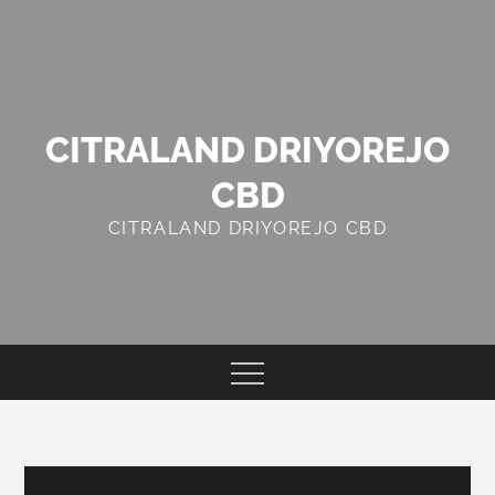
Skip
to
content
CITRALAND DRIYOREJO
CBD
CITRALAND DRIYOREJO CBD