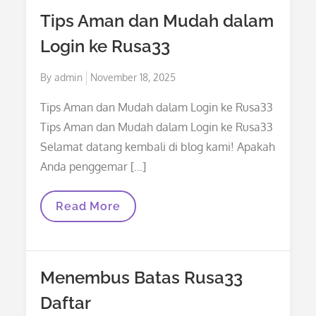
Bersama
Tips Aman dan Mudah dalam
Rusa33
Login ke Rusa33
Posted
By
admin
November 18, 2025
on
Tips Aman dan Mudah dalam Login ke Rusa33
Tips Aman dan Mudah dalam Login ke Rusa33
Selamat datang kembali di blog kami! Apakah
Anda penggemar […]
Tips
Read More
Aman
Dan
Mudah
Dalam
Login
Menembus Batas Rusa33
Ke
Rusa33
Daftar