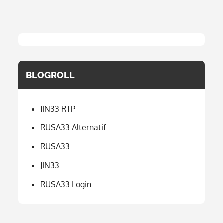
BLOGROLL
JIN33 RTP
RUSA33 Alternatif
RUSA33
JIN33
RUSA33 Login