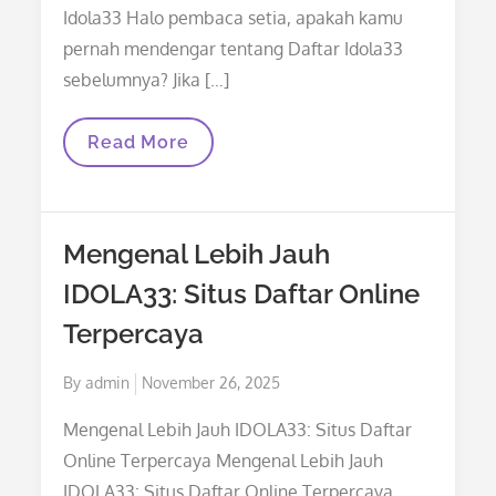
Idola33 Halo pembaca setia, apakah kamu
pernah mendengar tentang Daftar Idola33
sebelumnya? Jika […]
Pelajari
Read More
Lebih
Jauh
Tentang
Daftar
Idola33
Mengenal Lebih Jauh
IDOLA33: Situs Daftar Online
Terpercaya
Posted
By
admin
November 26, 2025
on
Mengenal Lebih Jauh IDOLA33: Situs Daftar
Online Terpercaya Mengenal Lebih Jauh
IDOLA33: Situs Daftar Online Terpercaya